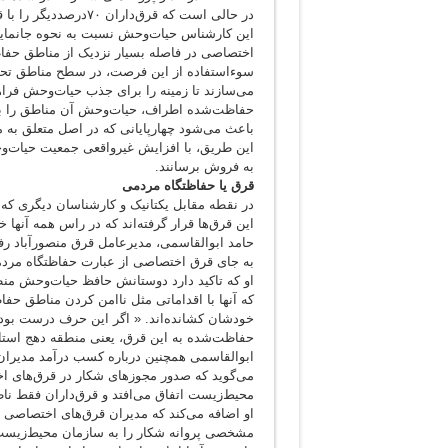
در حالی است که قرق‌داران ۷۰درصددیگر را با قیمت‌های بسیار بالا به شکارچیان خارجی می‌فروشند.»
این کارشناس حیات‌وحش نسبت به نحوه جانمایی 
اختصاصی در فاصله بسیار نزدیک از مناطق حفاظ
سوء‌استفاده از این فرصت، در سطح مناطق تح
می‌سازند تا زمینه را برای جذب حیات‌وحش فراهم
حفاظت‌شده اطراف، حیات‌وحش آن مناطق را به د
باعث می‌شود چهارپایانی که در اصل متعلق به 
این طریق، با افزایش غیرواقعی جمعیت حیات‌وح
به فروش برسانند.
قرق یا حفاظتگاه مردمی
در نقطه مقابل یکتانیک و کارشناسان دیگری که
این قرق‌ها قرار گرفته‌اند که در راس همه آنها
حامد ابوالقاسمی، مدیرعامل قرق منصورآباد رفس
به جای قرق اختصاصی از عبارت حفاظتگاه مردم
او که تاکید دارد دوستانش حافظ حیات‌وحش منطقه
که آنها با اقداماتی مثل ناامن کردن مناطق ح
خودشان کشانده‌اند. « اگر این حرف درست بود،
حفاظت‌شده به این قرق، یعنی منطقه دهج استا
ابوالقاسمی همچنین درباره کسب درآمد مدیران 
می‌گوید که صدور مجوزهای شکار در قرق‌های ا
محیط‌زیست اتفاق می‌افتد و قرق‌داران فقط ناظ
او اضافه می‌کند که مدیران قرق‌های اختصاصی ب