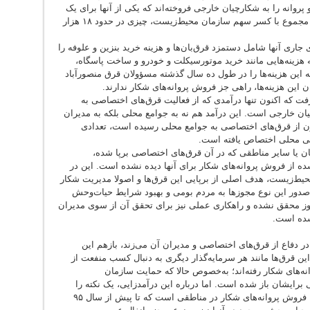
 دو پروانه را به شکارچیان خارجی فروخته‌اند که یکی از آنها برای یک
راس کل بوده و دیگری برای یک راس قوچ و در مجموع با کسر سهم سازمان محیط‌زیست، چیزی در حدود ۱۸ هزار
ی جاری آنها شامل دستمزد قرق‌بان‌ها و هزینه خرید بنزین و علوفه را
 هزینه‌هایی مانند خرید موتورسیکلت و خودرو و ساخت پاسگاه،
ه این هزینه‌ها را در طول ده سال گذشته مسؤولان قرق منصورآباد
ن این هزینه‌ها، راهی جز فروش پروانه‌های شکار ندارند.
فت که اکنون تنها درآمدی که از فعالیت قرق‌های اختصاصی به
ان خارجی است. این درآمد هم نه به جوامع محلی بلکه به مدیران
کنون از قرق‌های اختصاصی به جوامع محلی رسیده است، تعدادی
چی محلی اختصاص یافته است.
ن یا سایر مناطقی که در آن قرق‌های اختصاصی برپا شده،
 از فروش پروانه‌های شکار برای آنها دیده نشده است. این در
ط‌زیست، هدف اصلی از برپایی این قرق‌ها و اصولا مدیریت شکار
دور این نوع مجوزها به مردم بومی و بهبود شرایط حیات‌وحش
ز محقق نشده و راهکاری عملی نیز برای تحقق آن از سوی مدیران
شده است.
ر دفاع از قرق‌های اختصاصی و مدیران آن می‌زند، بازهم این
ن قرق‌ها مانند هر سرمایه‌گذار دیگری به دنبال کسب منفعت از
‌های شکار رفته‌اند؛ به‌خصوص حالا که حمایت سازمان
 برایشان باز شده است. اما درباره این درآمدزایی، یک نکته را
نباید از خاطر برد، این که منبع درآمد قرق‌داران، فروش پروانه‌های شکار در مناطقی است که تا پیش از سال ۹۵