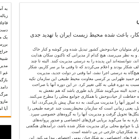
دست پاییز خا
به آ
یک مشت خاک 
زباله
بررسی کارنام
قاچا
دست 
حراج منابع طب
کار، باعث شده محیط زیست ایران با تهدید جدی
یک م
شبیخون آفات 
بررس
ای متولیان حیات‌وحش کشور تبدیل شده ودر گوشه و کنار خاک
مدیران در سای
حراج 
 و به نظر می‌رسد، هیچ کدام از مدیرانی که تاکنون سکان هدایت
شبیخ
غم انگیز مثل یک ا
نتوانسته‌اند این پدیده را به درستی مدیریت کنند. البته تا چند
مدیر
شکار بودند و اعلام می‌کردند که تا وقتی ما بر سر کاریم، شکار
چ‌گاه به درستی اجرا نشد، اما وقتی در دولت جدید، مدیریت
غم انگ
حمید ظهرابی بر کرسی معاونت محیط طبیعی این سازمان تکیه
بازگ
ت به دوره قبلی به کلی تغییر کرد. در این دوره آنها با صراحت
دامد
ن جدید البته می‌گویند شکار باید طوری باشد که هم نفعش به
مرگ 
ه حفاظت از حیات‌وحش با همکاری جوامع محلی را مطرح می‌کنند.
مازو
امروز آنها را مدیریت می‌کنند، به ده سال پیش بازمی‌گردد، اما
بل، یعنی زمانی است که سازمان محیط‌زیست چند عرصه طبیعی را
آیا ا
نگل‌ها تحویل گرفت و مدیریت آنها را به گروه‌های خصوصی سپرد.
ه به ما می‌گوید برپایی قرق‌های اختصاصی و صدور پروانه‌های
امل با جوامع محلی برای مدیریت شکار شده باشد، درآمدهای هنگفتی
ا به شکارچیان خارجی در پی داشته است.
شده در قرق‌های اختصاصی به شکارچیان بومی اختصاص پیدا می‌کند. این