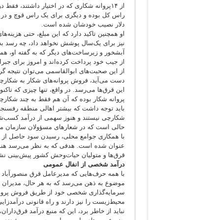
از ۱۴پروانه شکاری که در اختیار داشتند، فقط
دلار نصیب خودشان شده است.
او همچنین تاکید دارد که این مبلغ، حتی هزینه‌ها
نیز برای یک‌سال پوشش نخواهد داد، چه رسد به
آبشخور و زیرساخت‌های دیگر که به گفته او، هم
از جیب خود پرداخت کرده‌اند و امروز برای جبرا
از این صحبت‌های ابوالقاسمی می‌توان نتیجه گر
دست می‌آید، فروش پروانه‌های شکار به شکارچی
این قرق‌ها می‌رسد. در واقع، تنها چیزی که تا
پروانه شکار بوده که آن هم فقط به چند شکار
باید توجه داشت که بیشتر اهالی منطقه رفسنجا
شکارچی نیستند و هنوز سهمی از درآمد کسب‌شده
حالی است که در شعارهای مسؤولان سازمان محی
با همکاری جوامع محلی، رسیدن سود حاصل از ص
عنوان شده است. هدفی که به نظر می‌رسد هنو
قرق‌ها و متولیان حیات‌وحش کشور پیش‌بینی ن
درآمد شخصی از انفال عمومی
با همه حرف‌هایی که مدیرعامل قرق منصورآباد د
موضوع به ذهن می‌رسد که به هر حال، مدیران ای
سرمایه‌گذاری شخصی خود از طریق فروش پروانه
محیط‌زیست را نیز دارند و راه قانونی درآمدزایی