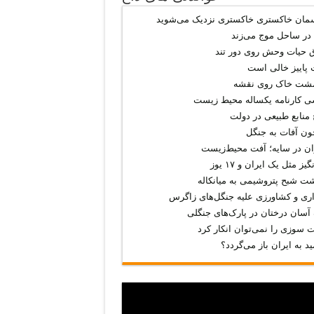
لی است
سمان خاکستری خاکستری نزدیک می‌شوید
روی نقشه
 در ساحل موج می‌زند
ه یکساله محیط‌ زیست
ق حیات وحش روی دور تند
پاییز خالی است
یعی در دولت
شت خاک روی نقشه
به جنگل
ی کارنامه یکساله محیط‌ زیست
ه؛ آفت محیط‌‌زیست
منابع طبیعی در دولت
ون آفات به جنگل
یران و ۱۷ یوز
ان در سایه؛ آفت محیط‌‌زیست
یز مثل یک ایران و ۱۷ یوز
شت شبح پتروشیمی به میانکاله
اری و کشاورزی علیه جنگل‌های زاگرس
آسان درختان در پارک‌های جنگلی
ت سوزی را نمی‌توان انکار کرد
مید به ایران باز می‌گردد؟