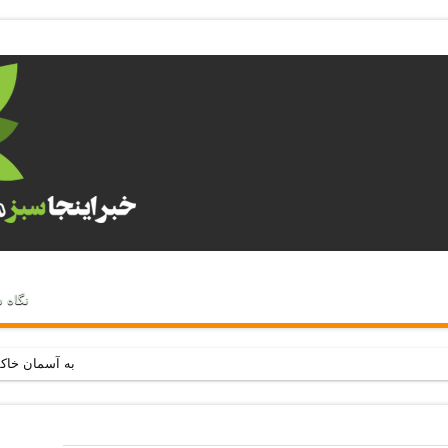
نگاه 
به آسمان خاک
زباله در ساحل
قاچاق حیات و