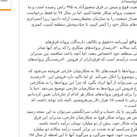
واسته‌اند.
مدیرعامل قرق منصورآباد می‌گوید: «امسال جمعیت قوچ و میش در قرق منصورآباد به ۹۹۵ راس رسیده است و ما
طبق قانون می‌توانستیم برای ۴ تا ۶درصداز این جمعیت پروانه شکار تقاضا کنیم، اما در سال ۹۷ ما فقط درخواست
 مجوز شکار ۲۰ راس قوچ، یعنی حدود ۲درصداز جمعیت را به سازمان محیط‌زیست ارائه دادیم؛ زیرا استراتژی
نه‌های شکار خود را کمتر کنیم، تا حیات‌وحش منطقه آسیب کمتری
اقع آیین‌نامه «حقوق و تکالیف دارندگان پروانه قرق‌های
اختصاصی» که مدیران این قرق‌ها را موظف می‌کند سالانه ۳۰درصداز پروانه‌های شکاری را که برای آنها صادر
لی منطقه خود اختصاص دهند، اما آنچه باعث مناقشه بین مدیران
قرق‌های اختصاصی و منتقدان اجرای این طرح شده، درآمدی است که قرق‌داران از فروش ۷۰درصددیگر پروانه‌های
روانه‌ها با قیمت‌های بالا به شکارچیان خارجی فروخته می‌شود که
البته مدیرعامل قرق منصورآباد رفسنجان نیز این موضوع را انکار نمی‌کند. او اما تاکید دارد فروش این ۷۰درصدبه
‌تواند از آنها ایراد بگیرد که چرا این پروانه‌ها را به شکارچی
خ فروش این پروانه‌ها به شکارچیان خارجی توضیح می‌دهد: «ما با
برای فروش پروانه‌های شکار هر کدام از چارپایان تعیین کرده‌ایم.
مثلا امسال پروانه شکار قوچ را به شکارچیان خارجی با قیمت ۱۵ هزار دلار می‌فروشیم. البته باید توجه داشت که
بگیریم، با یک حساب و کتاب سرانگشتی می‌توان به این نتیجه رسید
د ۱۲ هزار دلاری از فروش هر پروانه شکار قوچ به شکارچیان خارجی، مدیران این قرق
طرح می‌کنیم، او به شدت در برابر کسب درآمد سالانه دو میلیارد
تومان، از فروش پروانه‌های شکار در قرق تحت مدیریت خود، جبهه می‌گیرد و می‌گوید آنها تا این لحظه از سال ۹۷،