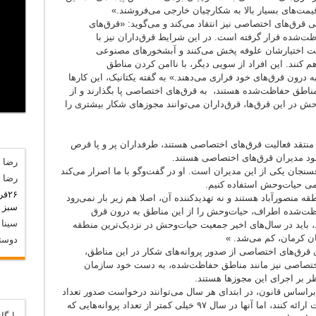
قرق‌های اختصاصی نیز انتقاد می‌کند و می‌گوید: «قرق‌های
ت‌شده قرار گرفته است. در این شرایط قرق‌داران نیز با
ت اختیارشان علوفه پخش می‌کنند و آبشخورهای مصنوعی
 کنند. این افراد از سویی دیگر، با ناامن کردن مناطق
رون قرق‌های خود فراری می‌دهند.» به گفته یکتانیک، این کارها
مناطق حفاظت‌شده هستند، به قرق‌های اختصاصی پا بگذارند و از
ش در این قرق‌ها، قرق‌داران می‌توانند مجوزهای شکار بیشتری را
 منتقد فعالیت قرق‌های اختصاصی هستند، طرفداران پر و پا قرص
 خود مدیران قرق‌های اختصاصی هستند.
رضا
د
نجان یکی از این مدیران است. او در گفت‌وگو با ما اصرار می‌کند
رضا
د
ی حیات‌وحش استفاده کنیم.
۲۶
 منصورآباد هستند و نه تهدیدکننده آن، اصلا هم زیر بار نمی‌رود
سبز
د
فاظت‌شده اطراف، حیات‌وحش را از این مناطق به درون قرق
سینا
د
 باید در سال‌های اخیر جمعیت حیات‌وحش در نزدیک‌ترین منطقه
ن کرمان، کم می‌شد. »
دوست
قرق‌های اختصاصی از صدور پروانه‌های شکار در این مناطق،
ختصاصی نیز مانند مناطق حفاظت‌شده، به دست خود سازمان
ر بر اجرای این مجوزها هستند.
ر‌اساس قانون، در ابتدای هر سال می‌توانند درخواست صدور تعداد
مشخصی پروانه شکار را به سازمان محیط‌زیست ارائه کنند، اما آنها در سال ۹۷ خیلی کمتر از تعداد پروانه‌هایی که
بایگا