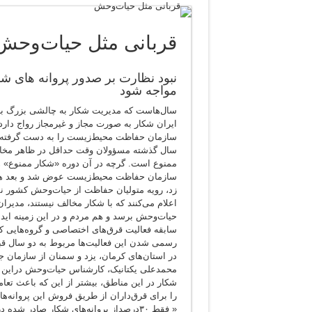
قربانی مثل حیات‌وحش
نبود نظارت بر صدور پروانه های ش
مواجه شود
سال‌هاست که مدیریت شکار به چالشی بزرگ بر
ایران شکار به صورت مجاز و غیرمجاز رواج دارد
سازمان حفاظت محیط‌زیست را به دست گرفته‌اند، 
سال گذشته مسؤولان وقت حداقل در ظاهر مخالف 
ممنوع است. گرچه در آن دوره «شکار ممنوع» هی
سازمان حفاظت محیط‌زیست عوض شد و بعد هم 
زد، رویه متولیان حفاظت از حیات‌وحش کشور نسب
اعلام می‌کنند که با شکار مخالف نیستند، مدیرا
حیات‌وحش برسد و هم مردم و در این زمینه اید
سابقه فعالیت قرق‌های اختصاصی و گروه‌هایی که 
رسمی شدن این فعالیت‌ها مربوط به دو سال ق
در استان‌های کرمان، یزد و سمنان از سازمان ج
محمدعلی یکتانیک، کارشناس حیات‌وحش دراین بار
شکار در این مناطق، بیشتر از این که باعث تع
را برای قرق‌داران از طریق فروش این پروانه‌ه
« فقط ۳۰درصداز پروانه‌های شکار صادر 