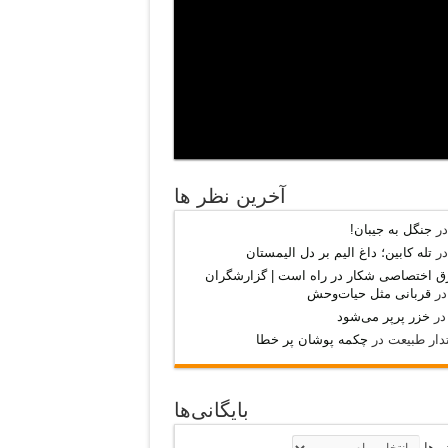
آخرين نظر ها
ر
جنگل به جیبان!
ر
تله کابین؛ داغ الیم بر دل الیمستان
قرق اختصاصی شکار‌ در راه است | گزارشگران
ر
قربانی مثل حیات‌وحش
ر
خزر پرپر می‌شود
دار طبیعت
در
چکمه پوشان پر خطا
بایگانی‌ها
نی‌ها