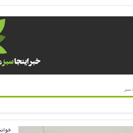
 سبز
خواند