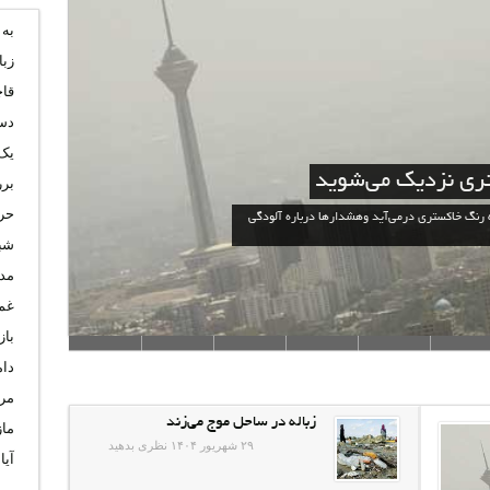
به
زبا
قا
دس
یک
ری نزدیک می‌شوید
بر
حرا
ه رنگ خاکستری در‌می‌آید وهشدارها درباره آلودگی
شب
مدی
غم 
باز
دا
مرگ
زباله در ساحل موج می‌زند
ماز
۲۹ شهریور ۱۴۰۴
نظری بدهید
آیا