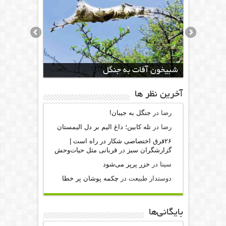
شبیخون آفات به جنگل
آخرين نظر ها
رضا
در
جنگل به جیبان!
رضا
در
تله کابین؛ داغ الیم بر دل الیمستان
۲۶قرق اختصاصی شکار‌ در راه است |
گزارشگران سبز
در
قربانی مثل حیات‌وحش
سینا
در
خزر پرپر می‌شود
دوستدار طبیعت
در
چکمه پوشان پر خطا
بایگانی‌ها