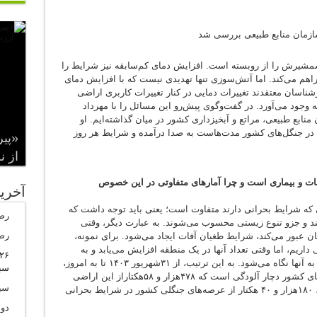
ازمان منابع طبیعی ‌بررسی شد
مشیرش را از روبسته است. افزایش دمای کم‌سابقه نیز شرایط را
م می‌کند. اما آتش‌سوزی تنها تهدیدی نیست که با افزایش دمای
رشناسان معتقدند تغییرات دمایی در کنار تغییرات کاربری اراضی
به وجود می‌آورد. در گفت‌وگوی پیش‌رو این مسائل را با مهرداد
ابع طبیعی، مراتع و آبخیزداری کشور در میان گذاشته‌ایم. او
در جنگل‌‌های کشور مدت‌هاست به صدا درآمده و شرایط هر روز
«پیر
از ن
ات و بیماری است و چرا آمارهای متفاوتی در این خصوص
آخري
ی که شرایط بحرانی دارند متفاوت است؛ یعنی باید توجه داشت که
رض
ند و جزو تنوع زیستی محسوب می‌شوند. به عبارت دیگر، وقتی
رض
یان عبور می‌کند، شرایط طغیان آفات ایجاد می‌شود. برای نمونه،
داریم، اما وقتی تعداد آنها در یک منطقه افزایش می‌یابد و به
درختان آسیب جدی می‌زنند، دیگر به چشم آفت به آنها نگاه می‌شود. به این ترتیب، از ۳۱شهریور ۱۴۰۳ تا به امروز،
سب
۹۴۰هزار و ۷۹۳هکتار از جنگل‌ها، مراتع و بیابان‌های کشور دچار آلودگی است که ۴۷۸هزار و ۵۸هکتاراز این اراضی
سین
آلوده در مناطق جنگلی قرار دارد و در این میان، ۱۸۰هزار و ۴۰ هکتار از عرصه‌های جنگلی کشور در شرایط بحرانی
دو