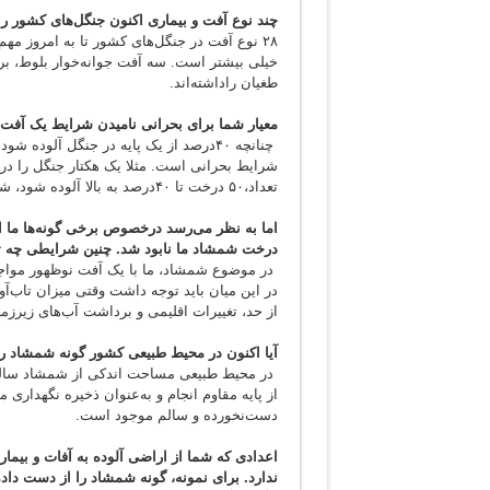
چند نوع آفت و بیماری اکنون جنگل‌های کشور را
۲۸ نوع آفت در جنگل‌های کشور تا به امروز مهم 
خیلی بیشتر است. سه آفت جوانه‌خوار بلوط، برگ‌
طغیان را‌داشته‌اند.
معیار شما برای بحرانی نامیدن شرایط یک آفت
شرایط بحرانی است. مثلا یک هکتار جنگل را در 
تعداد،۵۰ درخت تا ۴۰درصد به بالا آلوده شود، شرایط بحرانی شده‌ است.
درخت شمشاد ما نابود شد. چنین شرایطی چه ت
در موضوع شمشاد، ما با یک آفت نوظهور مواجه ب
در این میان باید توجه داشت وقتی میزان تاب‌آو
از حد، تغییرات اقلیمی و برداشت آب‌های زیرزمین
آیا اکنون در محیط طبیعی کشور گونه شمشاد را
در محیط طبیعی مساحت اندکی از شمشاد سالم تا 
از پایه مقاوم انجام و به‌عنوان ذخیره نگهدار
دست‌نخورده و سالم موجود است.
اعدادی که شما از اراضی آلوده به آ‌فات و بیما
ندارد. برای نمونه، گونه شمشاد را از دست داده‌