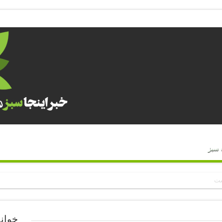
 سبز
خوان