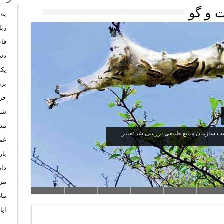
 و گو
به
زبا
قا
دس
یک
بر
حرا
شب
مدی
یت سازمان منابع طبیعی ‌بررسی شد تغییر
غم 
باز
دا
مرگ
ماز
آیا