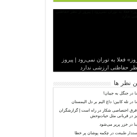
وز» فعلا به توران نمی‌رود | پیروز
ظر حفاظتی ارزشی ندارد
ن نظر ها
ا
در
جنگل به جیبان!
ا
در
تله کابین؛ داغ الیم بر دل الیمستان
۲۶قرق اختصاصی شکار‌ در راه است | گزارشگران
ز
در
قربانی مثل حیات‌وحش
ا
در
خزر پرپر می‌شود
ستدار طبیعت
در
چکمه پوشان پر خطا