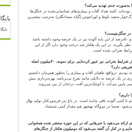
 به‌صورت جدی تهدید می‌کند؟
بوده‌اند. البته تعداد آفات و بیماری‌های شناسایی‌شده در جنگل‌ها
خوار سفید بلوط و لورانتوس (گیاه نیمه‌انگلی) به‌ترتیب بیشترین
بایگا
بایگا
 در جنگل‌چیست؟
چنانچه ۴۰درصد از یک پایه در جنگل آلوده شود و ۵۰درصد از این پایه آلوده نیز در یک عرصه وجود داشته باشد،
نظر بگیرید. در این یک هکتار صد درخت وجود دارد.اگر از این
اما به نظر می‌رسد درخصوص برخی گونه‌ها ما از شرایط بحرانی نیز عبور کرده‌ایم. برای نمونه، ۴۰میلیون اصله
عریفی دارد؟
ودیم. درواقع، طغیان آفات و بیماری را به‌طور همزمان داشتیم.
ری در یک عرصه به دلایلی مانند تفرج بی‌برنامه، بهره‌برداری بیش
ی پایین می‌آید، با کوچک‌ترین آفت، درختان از بین می‌روند.
 داریم؟
کمی آلوده باقی مانده است. در باغ بذر فریدون‌کنار تولید نهال
ی می‌شود. ضمنا در نیروگاه بهشهر هم مقدار کمی شمشاد
ری ارائه می‌دهید با خبرهایی که در این حوزه منتشر شده همخوانی
ایم و در کنار آن گفته می‌شود که دومیلیون هکتار از جنگل‌های