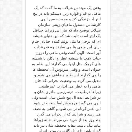
وقتی یک مهندس شیلات به ما گفت که یک
ماهی به قد و قواره زبرا دستکم باید در پنج
لیتر آب زندگی کند و محمد حسن الهی
کارشناس مسئول ماهیان زینتی سازمان
شیلات توضیح داد که نیاز آبی زبراها حداقل
یک لیتر است ثابت شد که این دنیای شیشه
ای که برخی ها مثل تولید کننده خیابان خیام
برای این ماهی ها می سازند چه قدرعذاب
آور است. الهی گفت وقتی ماهی را درون
حباب لامپ یا شیشه عطر و ادکلن یا شیشه
های کوچک مثل اینها می گذارند این ظلم به
حیوان است و وقتی سرپوش آن محفظه ها
را می گذارند این ظلم مضاعف می شود و
تبدیل می گردد به وضعیت بحرانی که جان
ماهی را به خطر می اندازد. عمرطبیعی
زبراها درطبیعت، درسرزمین مادری شان و
در شرایط ایده ال پنج شش سال است ولی
الهی می گوید هرچه شرایط سخت تر شود
این عمر کوتاه تر می شود و گاهی به نصف
می رسد و شرایط که از بحران می گذرد
چند روز بعد از خرید می میرند. خانه زبراها
نباید تنگ باشد، دهانه محفظه شان نیز باید
گشاد باشد تا تبادل گازی بدرستی انجام