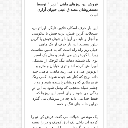
فروش این روزهای ماهی ” زبرا” توسط
دستفروشان مصداق عینی حیوان آزاری
است
این بار حرف اسکار، فلاور، تایگر، اوراتوس،
سیچلاید، گرین فیش، پرت فیش یا پنکوسی
و آنجل و نایف و آروانا و جوئل فیش یا گرین
تیلور نیست. این بار حرف از یک ماهی
خیلی ریزِ راه راه است که به همین مناسبت
زبرا یا گورخرش می نامند و مثل یک اسیر
توی یک شیشه دهانه تنگ کوچک از بندینکی
آویزانش کرده اند و توی خیابان و مترو و
اتوبوس هی داد می زنند ماهی، ماهی. چند
دانه برنج که کنار هم چیده شوند، کمی رنگ
قرمزملایم که رویشان پاشیده شود و دو تا
چشم سیاه متعجب که وصل شود به این تنِ
رنگی می شود زبرای اسیر این روزها که
فقط خدا می داند چه در سرشان می گذرد
دراین خانه های تنگ و خفه.
یک مهندس شیلات می گفت فرض کن تو را
کرده اند داخل یک اتاق کوچک و در را بسته
اند و تو در گردشی بی پایان هی دور خودت