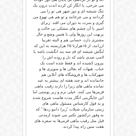
می چرخی، یا انگار کن کرده اندت درون یک
تنگ شیشه ای و دور شهر هی تو را می
گردانند و می چرخانند و تو هم هی تهوع می
گیری و سرت به دوران می افتد. زبرای
اسیر با آن چشم های مشکی بی حالت و
پربهت این روزها ولی با همین وضع و حال
مشتری دارد، حسابی هم و البته تقریبا
ارزانند، از ۱۵هزارتا ۲۵ هزاربسته به این که
تُنگش شیشه ای قدِ سه بند انگشت باشد یا
لامپ صدی باشد که دل و روده اش را
بیرون کشیده اند و فقط شده است یک
حباب. هیهات که بقالی ها و سوپری ها و
شهرکتاب ها و فروشگاه های آنلاین هم
جانمانده اند و چند هفته ای بیشتر به عید
نمانده ماهی های زبرا را دارند رقیب ماهی
قرمزها می کنند. خیلی نرم و زیر پوستی اما
این جایگزینی انگار مدت هاست شروع شده
و به قول کارشناس مسئول ماهی های
زینتی سازمان شیلات “زبرا دانیو ردها ” که
به وفور درکشور تکثیر می شوند ازمدتی
قبل مثل رقیب ماهی قرمزها به سفره های
هفت سین راه پیدا کردند.