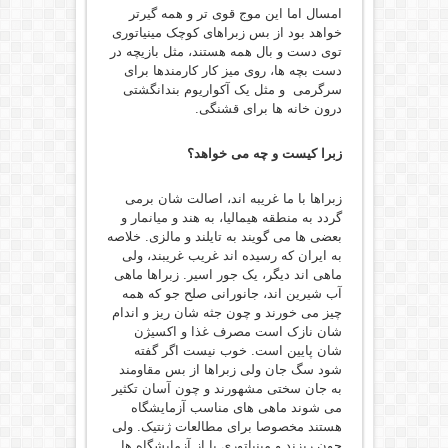
امسال اما این موج قوی تر و همه گیرتر
خواهد بود از بس زبراهای کوچک مینیاتوری
توی دست و بال همه هستند، مثل بازیچه در
دست بچه ها، روی میز کار کارمندها برای
سرگرمی و مثل یک آکواریوم بندانگشتی
درون خانه ها برای قشنگی.
زبرا کیست و چه می خواهد؟
زبراها با ما غریبه اند،‌ اصالت شان برمی
گردد به منطقه هیمالیا، به هند و میانمار و
بعضی ها می گویند به تایلند و مالزی. خلاصه
به ایران که رسیده اند غریب غریبند، ولی
ماهی اند دیگر، یک جور اسیر. زبراها ماهی
آب شیرین اند، جانورانی صلح جو که همه
چیز می خورند و چون جثه شان ریز و اندام
شان نازک است مصرف غذا و اکسیژن
شان پایین است. خوب نیست اگر گفته
شود سگ جان ولی زبراها از بس مقاومند
به جان سختی مشهورند و چون آسان تکثیر
می شوند ماهی های مناسب آزمایشگاه
هستند مخصوصا برای مطالعات ژنتیک. ولی
چون ریزند و مینیاتوری پا از آزمایشگاه ها