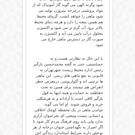
شود وگرنه الهی می گوید گاز آمونیاک که از
مواد پروتئینی درچرخه نیتروژن تولید می
شود ماهی را خواهد کشت. گرمای محیط
هم همین نتیجه را دارد و هرچه دمای محیط
بالاتر برود‌ آب گرم تر می شود و اکسیژن
محلول درآب پایین می آید و اکسیژن به
صورت گاز در دسترس ماهی خارج می
شود.
با این حال نه نظارتی هست و نه
حساسیتی، حتی به گفته محمدحسین بازگیر
رئیس اداره محیط زیست شهرتهران نه
قانونی به نفع ماهی های زینتی. این ماهی
ها تزئینی اند و آکواریومی، درمعرض خطر
انقراض هم نیستند برای همین نه تحت
حفاظتند نه حمایت و همه اینها به قول
بازگیر کافی است تا آزادانه و به هرشکلی
خرید و فروش شوند. او اما می گوید
چپاندن ماهی در یک محفظه کوچک اخلاقی
و انسانی نیست ومعنی ای بجزحیوان آزاری
ندارد ولی باید روی فرهنگ مردم کار شود تا
اگر اصرار به نگهداشتن حیوان درخانه از هر
نوعش دارند شرایط استاندارد زندگی اش