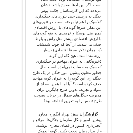
است. اگر این ادعا صحیح باشد، نشان
می‌دهد که این کارشناسان چکمه پوش
جنگل به درستی حتی تئوری‌های جنگلداری
کلاسیک را هم نیاموخته‌ است. در تئوری‌های
این تفکر، صرفا گونه‌های با ارزش اقتصادی
کمتر مثل توسکا و خرمندی به نفع گونه‌های
با ارزش اقتصادی بیشتر مثل راش و بلوط
حذف می‌شدند. از آنجا که چوب شمشاد،
(در همان تفکر صرفا اقتصادی) بسیار
ارزشمند است، هیچ گاه این گونه
ذخیره‌گاهی به عنوان مهاجم در جنگلداری
کلاسیک به حساب نمی‌آمده است. حال
چطور معاون پیشین امور جنگل در یک طرح
جنگلداری این گونه را به عنوان گونه مهاجم
حذف کرده است؟ آیا او با همین سطح از
سواد و تجربه، تدوین طرح جایگزین برای
مدیریت جنگل‌های شمال در جریان تصویب
طرح تنفس را به تعویق انداخته بود؟
گزارشگران سبز
:‌ بهزاد انگورج، معاون
پیشین امور جنگل سازمان جنگل‌ها، مراتع و
آبخیزداری کشور در فضای مجازی نوشت:
«از بیداد زمان تعجب نکنید. گونه اندمیک