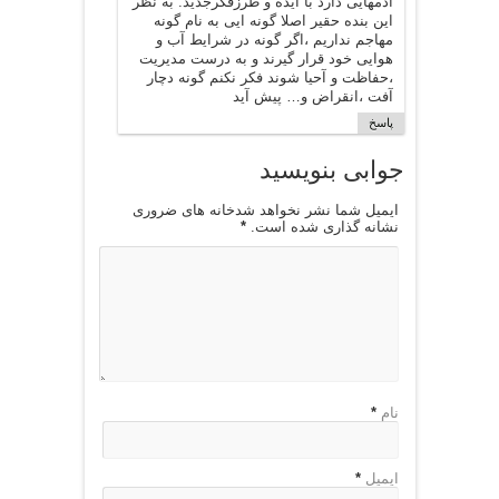
ادمهایی دارد با ایده و طرزفکرجدید. به نظر
این بنده حقیر اصلا گونه ایی به نام گونه
مهاجم نداریم ،اگر گونه در شرایط آب و
هوایی خود قرار گیرند و به درست مدیریت
،حفاظت و آحیا شوند فکر نکنم گونه دچار
آفت ،انقراض و… پیش آید
پاسخ
جوابی بنویسید
ایمیل شما نشر نخواهد شدخانه های ضروری
نشانه گذاری شده است.
*
نام
*
ایمیل
*