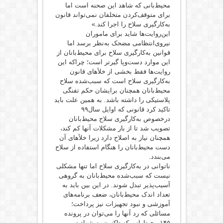
محیط‌بانی که شاهد این صحنه است اما
برای متوقف‌کردن متخلفان نمی‌تواند قانون
به‌کارگیری سلاح را اجرا کند.»
این‌روایت‌ها شاید برای ماموران
نیروی‌انتظامی مضحک به‌نظر برسد اما
قوانین به‌کارگیری سلاح برای محیط‌بانان از
این موارد دست‌وپا گیرتر است؛ چراکه این
روایت‌ها فقط بخشی از خلأهای قانون
به‌کارگیری سلاح است که سبب‌شده سلاح
محیط‌بانان همچنان برایشان حکم تفنگی
پلاستیکی را داشته باشد. به همین علت باید
تاکید کرد قانونی که اوایل سال۹۹
درخصوص به‌کارگیری سلاح محیط‌بانان
تصویب شد تا از بار مشکلات آنها کم کند،
همچنان نیاز به اصلاح دارد زیرا خلأهای ‌آن
دست محیط‌بانان را هنگام استفاده از سلاح
می‌بندد.
ناتوانی در به‌کارگیری سلاح اما تنها مشکلی
نیست که سبب‌شده محیط‌بانان به گروهی
آسیب‌پذیر تبدل شوند. در این بین باید به
تعداد اندک محیط‌بانان، ضعف‌ برنامه‌های
آموزشی و نبود تجهیزات نیز پرداخت؛
مسائلی که رد آنها را می‌توان در پرونده
‌۱۴۵ محیط‌بانی که تاکنون به شهادت