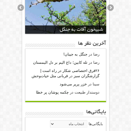
شبیخون آفات به جنگل
آخرين نظر ها
رضا
در
جنگل به جیبان!
رضا
در
تله کابین؛ داغ الیم بر دل الیمستان
۲۶قرق اختصاصی شکار‌ در راه است |
گزارشگران سبز
در
قربانی مثل حیات‌وحش
سینا
در
خزر پرپر می‌شود
دوستدار طبیعت
در
چکمه پوشان پر خطا
بایگانی‌ها
بایگانی‌ها