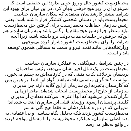
محیط‌زیست کشور حال و روز خوبی ندارد؛ این حقیقتی است که
نمی‌توان آن را زیر هیچ فرشی پنهان کرد. در این میان برای بهبود این
شرایط بیشتر کارشناسان معتقدند که سکان سازمان حفاظت
محیط‌زیست باید در دستان شخصی ‌کنشگر قرار داشته باشد؛ یعنی
رئیس سازمان حفاظت محیط‌زیست‌ برای گرفتن حق محیط‌زیست
نباید منتظر چراغ سبز هیچ مقام یا ارگانی باشد و به زبان ساده‌تر هم
این‌که حرفش در جلسات هیات دولت برو داشته باشد، زیرا آنچه
شرایط را برای محیط‌زیست کشور دشوار کرده بی‌توجهی
وزارتخانه‌هایی مانند نفت، نیرو و صمت به مسائلی همچون توسعه
پایدار است.
در چنین شرایطی نیم‌نگاهی به عملکرد سازمان حفاظت
محیط‌زیست در یک سال اخیر نشان می‌دهد، رئیس ساختمان
پردیسان برخلاف نکات مثبتی که در کارنامه‌اش به چشم می‌خورد،
نتوانسته کنشگری مناسبی داشته باشد. گواه این ادعا نیز همین بس
که کارمندان باتجربه این سازمان از این گلایه دارند چرا مدیران
سازمان از خارج از محیط‌زیست انتخاب شده‌اند. ماجرا زمانی
نگران‌کننده‌تر می‌شود که آنها اعتراف می‌کنند تعدادی از مدیران
کلیدی پردیسان ازسوی رؤسای قبلی این سازمان انتخاب شده‌اند؛
مدیرانی که در دوره عملکردشان نه فقط هیچ گُلی به سر
محیط‌زیست کشور نزدند بلکه به‌دلیل نگاه سیاسی و بی‌اعتمادی به
بدنه اصلی سازمان، عملکرد محیط‌زیست را با مشکل مواجه کردند.
در واقع به‌نظر می‌رسد