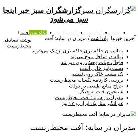
گزارشگران سبز خبر اینجا
سبز می‌شود
خانه سبز
گزارش سبز
گفت‌وگوی سبز
نگاه سبز
خانه
/
آخرین خبرها
یادداشت
/
مدیران در سایه؛ آفت
نوشته تصادفی
محیط‌‌زیست
به آسمان خاکستری خاکستری نزدیک می‌شوید
زباله در ساحل موج می‌زند
قاچاق حیات وحش روی دور تند
دست پاییز خالی است
یک مشت خاک روی نقشه
بررسی کارنامه یکساله محیط‌ زیست
حراج منابع طبیعی در دولت
شبیخون آفات به جنگل
مدیران در سایه؛ آفت محیط‌‌زیست
غم انگیز مثل یک ایران و ۱۷ یوز
مدیران در سایه؛ آفت محیط‌‌زیست