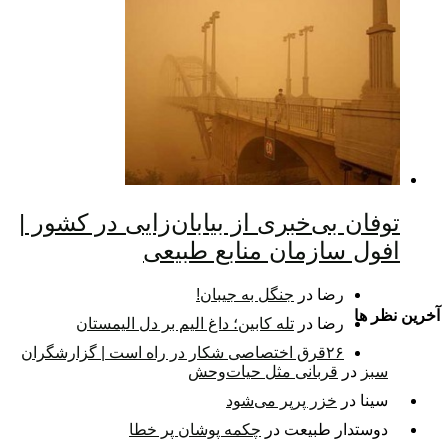
توفان بی‌خبری از بیابان‌زایی در کشور |
افول سازمان منابع طبیعی
رضا
در
جنگل به جیبان!
آخرين نظر ها
رضا
در
تله کابین؛ داغ الیم بر دل الیمستان
۲۶قرق اختصاصی شکار‌ در راه است | گزارشگران
سبز
در
قربانی مثل حیات‌وحش
سینا
در
خزر پرپر می‌شود
دوستدار طبیعت
در
چکمه پوشان پر خطا