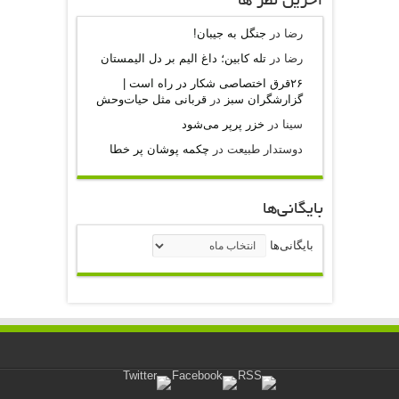
آخرين نظر ها
رضا
در
جنگل به جیبان!
رضا
در
تله کابین؛ داغ الیم بر دل الیمستان
۲۶قرق اختصاصی شکار‌ در راه است |
گزارشگران سبز
در
قربانی مثل حیات‌وحش
سینا
در
خزر پرپر می‌شود
دوستدار طبیعت
در
چکمه پوشان پر خطا
بایگانی‌ها
بایگانی‌ها